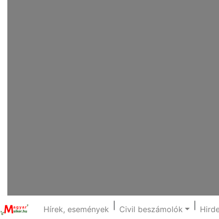
|
|
Hírek, események
Civil beszámolók
Hird