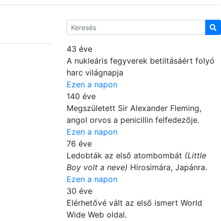
43 éve
A nukleáris fegyverek betiltásáért folyó
harc világnapja
Ezen a napon
140 éve
Megszületett Sir Alexander Fleming,
angol orvos a penicillin felfedezője.
Ezen a napon
76 éve
Ledobták az első atombombát
(Little
Boy volt a neve)
Hirosimára, Japánra.
Ezen a napon
30 éve
Elérhetővé vált az első ismert World
Wide Web oldal.