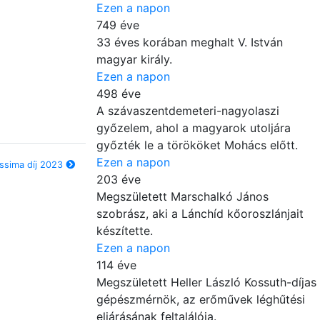
Ezen a napon
749 éve
33 éves korában meghalt V. István
magyar király.
Ezen a napon
498 éve
A szávaszentdemeteri-nagyolaszi
győzelem, ahol a magyarok utoljára
győzték le a törököket Mohács előtt.
Ezen a napon
issima díj 2023
203 éve
Megszületett Marschalkó János
szobrász, aki a Lánchíd kőoroszlánjait
készítette.
Ezen a napon
114 éve
Megszületett Heller László Kossuth-díjas
gépészmérnök, az erőművek léghűtési
eljárásának feltalálója.