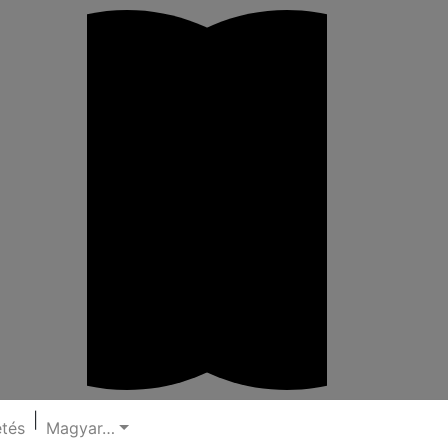
|
etés
Magyar…