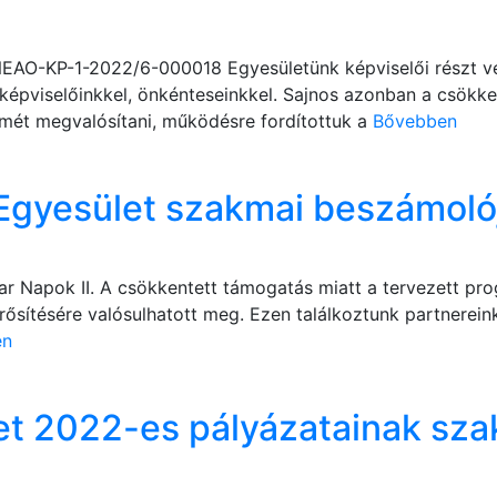
 NEAO-KP-1-2022/6-000018 Egyesületünk képviselői részt ve
épviselőinkkel, önkénteseinkkel. Sajnos azonban a csökke
mét megvalósítani, működésre fordítottuk a
Bővebben
Egyesület szakmai beszámoló
Napok II. A csökkentett támogatás miatt a tervezett pr
ősítésére valósulhatott meg. Ezen találkoztunk partnereink
en
t 2022-es pályázatainak sza