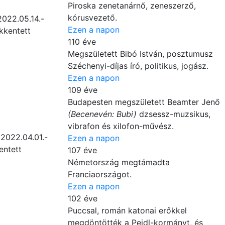
Piroska zenetanárnő, zeneszerző,
kórusvezető.
022.05.14.-
Ezen a napon
kkentett
110 éve
Megszületett Bibó István, posztumusz
Széchenyi-díjas író, politikus, jogász.
Ezen a napon
109 éve
Budapesten megszületett Beamter Jenő
(Becenevén: Bubi)
dzsessz-muzsikus,
vibrafon és xilofon-művész.
2022.04.01.-
Ezen a napon
entett
107 éve
Németország megtámadta
Franciaországot.
Ezen a napon
102 éve
Puccsal, román katonai erőkkel
megdöntötték a Peidl-kormányt, és