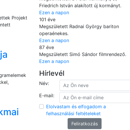
Friedrich István alakított új kormányt.
Ezen a napon
ttek Projekt
101 éve
ntett
Megszületett Radnai György bariton
operaénekes.
Ezen a napon
87 éve
ja
Megszületett Simó Sándor filmrendező.
Ezen a napon
Hírlevél
ogramelemek
kel,
Név:
E-mail:
Elolvastam és elfogadom a
kmai
felhasználási feltételeket