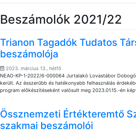
Beszámolók 2021/22
Trianon Tagadók Tudatos Tá
beszámolója
2023. március 13., hétfő
NEAO-KP-1-2022/6-000064 Jurtalakó Lovastábor Dobogókőn
került. Az ésszerűbb és hatékonyabb felhasználás érdekében
program előkészítéseként valósult meg 2023.01.15.-én kép
Össznemzeti Értékteremtő S
szakmai beszámolói