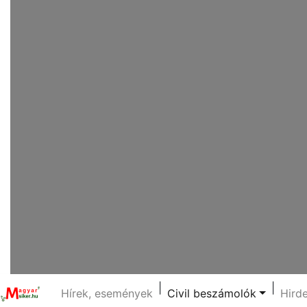
|
|
Hírek, események
Civil beszámolók
Hird