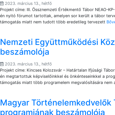
2023. március 13., hétfő
Projekt címe: III. Össznemzeti Értékmentő Tábor NEAO-KP-
én nyitó fórumot tartottak, amelyen sor került a tábor ter
támogatás miatt nem tudott több eredetileg tervezett
Bőv
Nemzeti Együttműködési Köz
beszámolója
2023. március 13., hétfő
Projekt címe: Kincses Kolozsvár – Határtalan Ifjúsági Tá
én megtartottuk képviselőinkkel és önkénteseinkkel a prog
támogatás miatt több programelem megvalósítására nem 
Magyar Történelemkedvelők 
programjának beszámolója