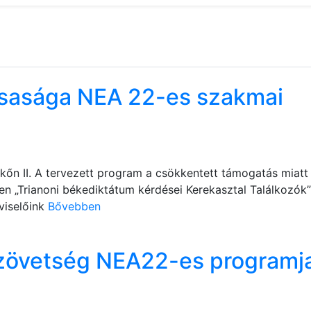
rsasága NEA 22-es szakmai
 II. A tervezett program a csökkentett támogatás miatt 
 „Trianoni békediktátum kérdései Kerekasztal Találkozók” I
viselőink
Bővebben
zövetség NEA22-es programj