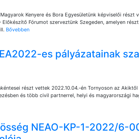
 Magyarok Kenyere és Bora Egyesületünk képviselői részt v
 – Előkészítő Fórumot szerveztünk Szegeden, amelyen részt
ll.
Bővebben
EA2022-es pályázatainak sz
éntesei részt vettek 2022.10.04.-én Tornyoson az Akiktő
rvezésben és több civil partnerrel, helyi és magyarországi
zösség NEAO-KP-1-2022/6-0
olója