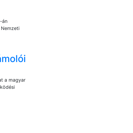
.-án
i Nemzeti
ámolói
at a magyar
űködési