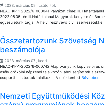
2023. március 09., csütörtök
NEAO-KP-1-2022/6-000041 Pályázat címe: III. Határtalanul
2022.06.05.-én III.Határtalanul Magyarok Kenyere és Bora
egyesületünk tagjai. A helyi résztvevő civil szervezetekkel i
Összetartozunk Szövetség N
beszámolója
2023. március 07., kedd
NEAO-KP-1-2022/6-000742 Alapítványunk képviselői és önk
esély örökölni népzenei találkozón, ahol segítettek a sze
csoporttal is tudtak találkozni. A csökkentett
Bővebben
Nemzeti Együttműködési Kö
számú programjának beszám