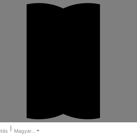
|
etés
Magyar…