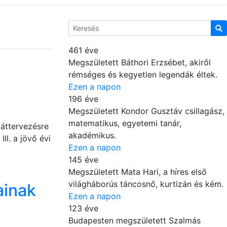
461 éve
Megszületett Báthori Erzsébet, akiről
rémséges és kegyetlen legendák éltek.
Ezen a napon
196 éve
Megszületett Kondor Gusztáv csillagász,
matematikus, egyetemi tanár,
áttervezésre
akadémikus.
II. a jövő évi
Ezen a napon
145 éve
Megszületett Mata Hari, a híres első
világháborús táncosnő, kurtizán és kém.
ainak
Ezen a napon
123 éve
Budapesten megszületett Szalmás