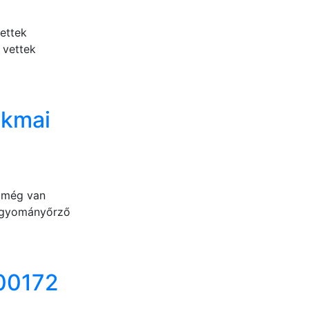
ettek
 vettek
akmai
l még van
 hagyományőrző
00172