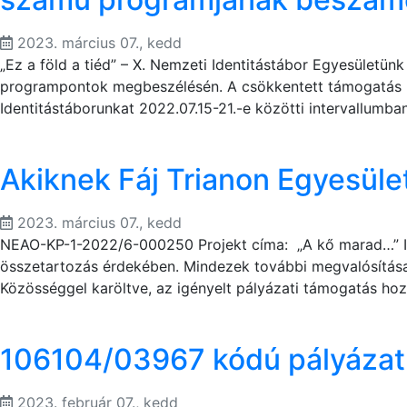
2023. március 07., kedd
„Ez a föld a tiéd” – X. Nemzeti Identitástábor Egyesületün
programpontok megbeszélésén. A csökkentett támogatás m
Identitástáborunkat 2022.07.15-21.-e közötti intervallumba
Akiknek Fáj Trianon Egyesül
2023. március 07., kedd
NEAO-KP-1-2022/6-000250 Projekt címa: „A kő marad…” III
összetartozás érdekében. Mindezek további megvalósítás
Közösséggel karöltve, az igényelt pályázati támogatás ho
106104/03967 kódú pályázat
2023. február 07., kedd