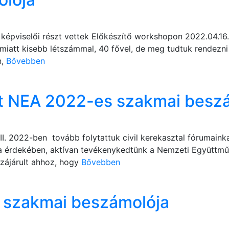
k képviselői részt vettek Előkészítő workshopon 2022.04.16
iatt kisebb létszámmal, 40 fővel, de meg tudtuk rendezn
n,
Bővebben
et NEA 2022-es szakmai besz
. 2022-ben tovább folytattuk civil kerekasztal fórumaink
a érdekében, aktívan tevékenykedtünk a Nemzeti Együttm
zzájárult ahhoz, hogy
Bővebben
 szakmai beszámolója