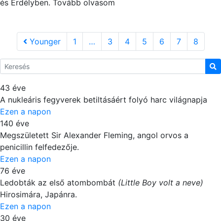
és Erdélyben. Tovább olvasom
Younger
1
…
3
4
5
6
7
8
43 éve
A nukleáris fegyverek betiltásáért folyó harc világnapja
Ezen a napon
140 éve
Megszületett Sir Alexander Fleming, angol orvos a
penicillin felfedezője.
Ezen a napon
76 éve
Ledobták az első atombombát
(Little Boy volt a neve)
Hirosimára, Japánra.
Ezen a napon
30 éve