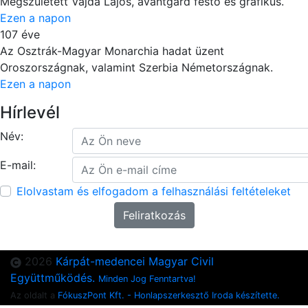
Megszületett Vajda Lajos, avantgárd festő és grafikus.
Ezen a napon
107 éve
Az Osztrák-Magyar Monarchia hadat üzent
Oroszországnak, valamint Szerbia Németországnak.
Ezen a napon
Hírlevél
Név:
E-mail:
Elolvastam és elfogadom a felhasználási feltételeket
2026
Kárpát-medencei Magyar Civil
Együttműködés.
Minden Jog Fenntartva!
Az oldalt a
FókuszPont Kft. - Honlapszerkesztő Iroda készítette.