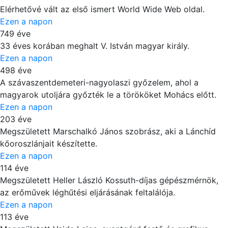
Elérhetővé vált az első ismert World Wide Web oldal.
Ezen a napon
749 éve
33 éves korában meghalt V. István magyar király.
Ezen a napon
498 éve
A szávaszentdemeteri-nagyolaszi győzelem, ahol a
magyarok utoljára győzték le a törököket Mohács előtt.
Ezen a napon
203 éve
Megszületett Marschalkó János szobrász, aki a Lánchíd
kőoroszlánjait készítette.
Ezen a napon
114 éve
Megszületett Heller László Kossuth-díjas gépészmérnök,
az erőművek léghűtési eljárásának feltalálója.
Ezen a napon
113 éve