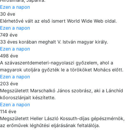
Hirosimára, Japánra.
Ezen a napon
30 éve
Elérhetővé vált az első ismert World Wide Web oldal.
Ezen a napon
749 éve
33 éves korában meghalt V. István magyar király.
Ezen a napon
498 éve
A szávaszentdemeteri-nagyolaszi győzelem, ahol a
magyarok utoljára győzték le a törököket Mohács előtt.
Ezen a napon
203 éve
Megszületett Marschalkó János szobrász, aki a Lánchíd
kőoroszlánjait készítette.
Ezen a napon
114 éve
Megszületett Heller László Kossuth-díjas gépészmérnök,
az erőművek léghűtési eljárásának feltalálója.