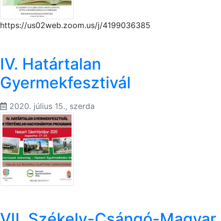
https://us02web.zoom.us/j/4199036385
IV. Határtalan
Gyermekfesztivál
2020. július 15., szerda
VII. Székely-Csángó-Magyar