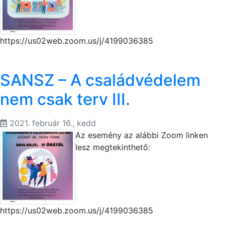
https://us02web.zoom.us/j/4199036385
SANSZ – A családvédelem
nem csak terv III.
2021. február 16., kedd
Az esemény az alábbi Zoom linken
lesz megtekinthető:
https://us02web.zoom.us/j/4199036385