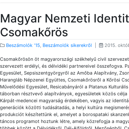
Magyar Nemzeti Identit
Csomakőrös
Beszámolók '15
,
Beszámolók sikerekről
|
2015. októb
Csomakőrösön öt magyarországi székhelyű civil szerveze
szervezett erdélyi, és délvidéki partnereivel összefogva. 
Egyesület, Sepsiszentgyörgyről az Amőba Alapítvány, Zsom
Harangláb Népzenei Együttes, Csomakőrösről a Kőrösi Cs
Művelődési Egyesület, Resicabányáról a Platanus Kulturál
táborban résztvevő alapítványok, egyesületek közös célj
Kárpát-medencei magyarság érdekében, vagyis az identitá
generációk közötti tudásátadás, a helyi kultúra megismeré
produkciót készítettünk el, amelyet a borospataki skanze
táncos programot hoztunk létre, amely közrefogja a magya
többek között a Délvidékről, Dél-Alföldről, Mezőségből, C