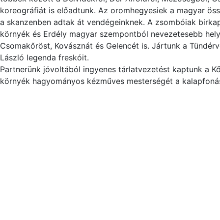
koreográfiát is előadtunk. Az oromhegyesiek a magyar össz
a skanzenben adtak át vendégeinknek. A zsombóiak birkapö
környék és Erdély magyar szempontból nevezetesebb helyei
Csomakőröst, Kovásznát és Gelencét is. Jártunk a Tündér
László legenda freskóit.
Partnerünk jóvoltából ingyenes tárlatvezetést kaptunk a 
környék hagyományos kézműves mesterségét a kalapfonást 