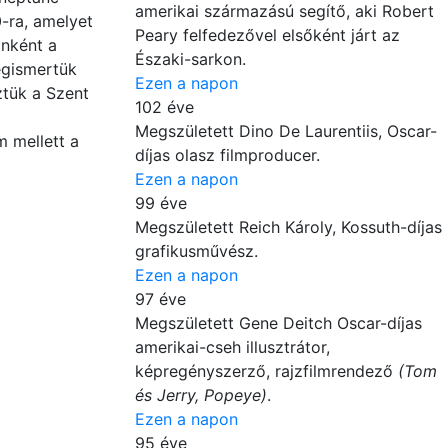
amerikai származású segítő, aki Robert
-ra, amelyet
Peary felfedezővel elsőként járt az
onként a
Északi-sarkon.
egismertük
Ezen a napon
ztük a Szent
102 éve
Megszületett Dino De Laurentiis, Oscar-
 mellett a
díjas olasz filmproducer.
Ezen a napon
99 éve
Megszületett Reich Károly, Kossuth-díjas
grafikusművész.
Ezen a napon
97 éve
Megszületett Gene Deitch Oscar-díjas
amerikai-cseh illusztrátor,
képregényszerző, rajzfilmrendező
(Tom
és Jerry, Popeye)
.
Ezen a napon
95 éve