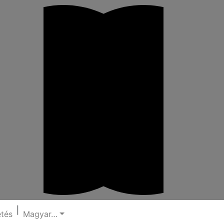
|
etés
Magyar…