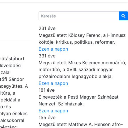
231 éve
Megszületett Kölcsey Ferenc, a Himnusz
költője, kritikus, politikus, reformer.
Ezen a napon
331 éve
titástábort
Megszületett Mikes Kelemen memoáríró,
Művelődési
műfordító, a XVIII. századi magyar
zalai
prózairodalom legnagyobb alakja.
tőfi Sándor
Ezen a napon
ncegyüttes. A
181 éve
túra, a
Elnevezték a Pesti Magyar Színházat
például a
Nemzeti Színháznak.
közös
Ezen a napon
 olyan énekes
155 éve
alcsokorral
Megszületett Matthew A. Henson afro-
 néptánc