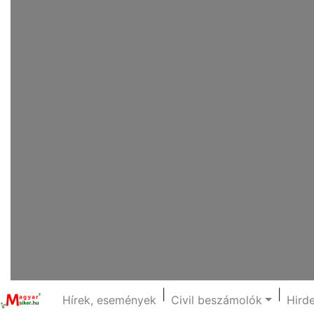
|
|
Hírek, események
Civil beszámolók
Hird