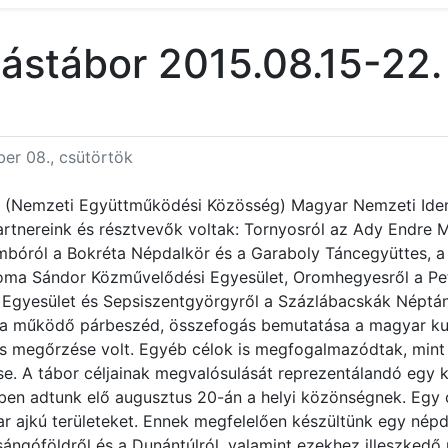
ástábor 2015.08.15-22.
er 08., csütörtök
t (Nemzeti Együttműködési Közösség) Magyar Nemzeti Iden
Partnereink és résztvevők voltak: Tornyosról az Ady Endre 
bóról a Bokréta Népdalkör és a Garaboly Táncegyüttes, a 
oma Sándor Közművelődési Egyesület, Oromhegyesről a Pe
is Egyesület és Sepsiszentgyörgyről a Százlábacskák Néptá
a a működő párbeszéd, összefogás bemutatása a magyar kul
s megőrzése volt. Egyéb célok is megfogalmazódtak, mint 
se. A tábor céljainak megvalósulását reprezentálandó egy 
nben adtunk elő augusztus 20-án a helyi közönségnek. Egy
r ajkú területeket. Ennek megfelelően készültünk egy népd
sángóföldről és a Dunántúlról, valamint ezekhez illeszkedő