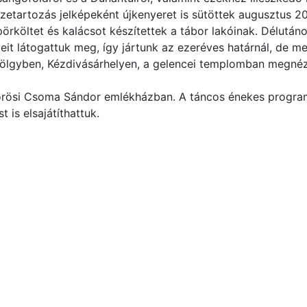
etartozás jelképeként újkenyeret is sütöttek augusztus 20
rköltet és kalácsot készítettek a tábor lakóinak. Délután
t látogattuk meg, így jártunk az ezeréves határnál, de m
völgyben, Kézdivásárhelyen, a gelencei templomban megné
Kőrösi Csoma Sándor emlékházban. A táncos énekes program
is elsajátíthattuk.