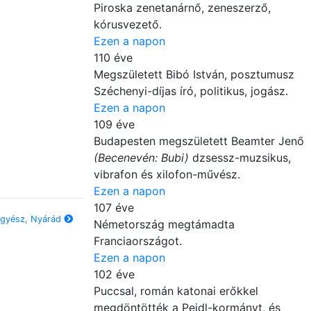
Piroska zenetanárnő, zeneszerző,
kórusvezető.
Ezen a napon
110 éve
Megszületett Bibó István, posztumusz
Széchenyi-díjas író, politikus, jogász.
Ezen a napon
109 éve
Budapesten megszületett Beamter Jenő
(Becenevén: Bubi)
dzsessz-muzsikus,
vibrafon és xilofon-művész.
Ezen a napon
107 éve
shőgyész, Nyárád
Németország megtámadta
Franciaországot.
Ezen a napon
102 éve
Puccsal, román katonai erőkkel
megdöntötték a Peidl-kormányt, és