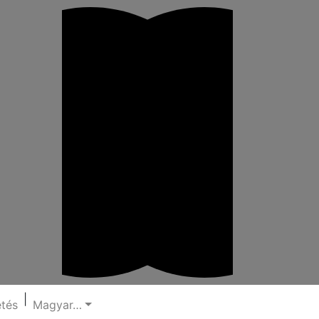
|
etés
Magyar…