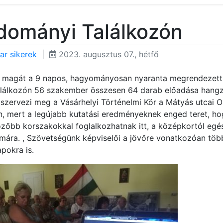
udományi Találkozón
ar sikerek
|
2023. augusztus 07., hétfő
e magát a 9 napos, hagyományosan nyaranta megrendezett
lálkozón 56 szakember összesen 64 darab előadása hangz
zervezi meg a Vásárhelyi Történelmi Kör a Mátyás utcai O
en, mert a legújabb kutatási eredményeknek enged teret, h
zőbb korszakokkal foglalkozhatnak itt, a középkortól egé
ámára. , Szövetségünk képviselői a jövőre vonatkozóan töb
pokra is.