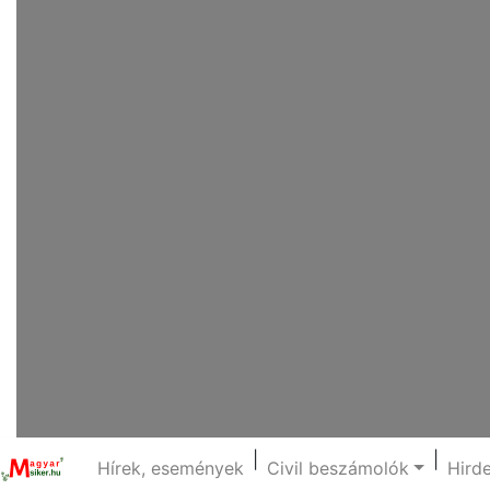
|
|
Hírek, események
Civil beszámolók
Hird