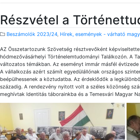
Részvétel a Történett
Beszámolók 2023/24
,
Hírek, események - várható magy
AZ Összetartozunk Szövetség résztvevőként képviseltett
hódmezővásárhelyi Történelemtudományi Találkozón. A Ta
változatos témákban. Az eseményt immár másfél évtizede s
A vállalkozás azért számít egyedülállónak országos szint
beépülhessenek a köztudatba. Az érdeklődők a legkülönbö
századig. A rendezvény nyitott volt a széles közönség sz
meghívtak Identitás táborainkba és a Temesvári Magyar Na