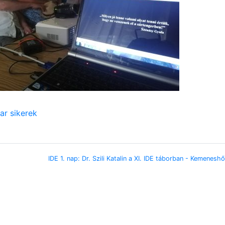
ar sikerek
IDE 1. nap: Dr. Szili Katalin a XI. IDE táborban - Kemene