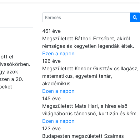
461 éve
Megszületett Báthori Erzsébet, akiről
rémséges és kegyetlen legendák éltek.
Ezen a napon
ott el
196 éve
lvasókörben.
Megszületett Kondor Gusztáv csillagász,
ogy azok
matematikus, egyetemi tanár,
szen a 20.
akadémikus.
beket
Ezen a napon
145 éve
Megszületett Mata Hari, a híres első
világháborús táncosnő, kurtizán és kém.
Ezen a napon
123 éve
Budapesten megszületett Szalmás