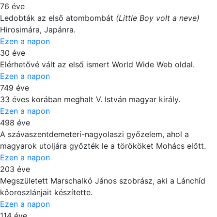
76 éve
Ledobták az első atombombát
(Little Boy volt a neve)
Hirosimára, Japánra.
Ezen a napon
30 éve
Elérhetővé vált az első ismert World Wide Web oldal.
Ezen a napon
749 éve
33 éves korában meghalt V. István magyar király.
Ezen a napon
498 éve
A szávaszentdemeteri-nagyolaszi győzelem, ahol a
magyarok utoljára győzték le a törököket Mohács előtt.
Ezen a napon
203 éve
Megszületett Marschalkó János szobrász, aki a Lánchíd
kőoroszlánjait készítette.
Ezen a napon
114 éve