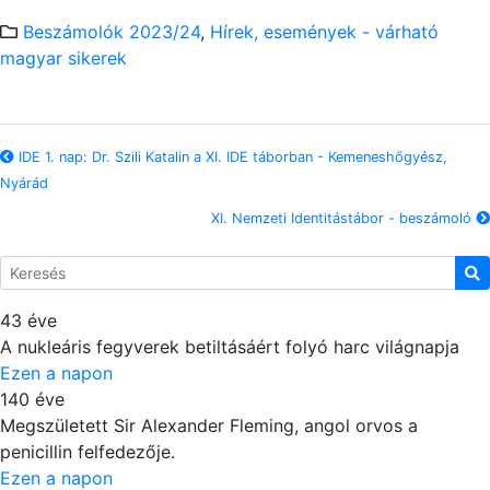
Beszámolók 2023/24
,
Hírek, események - várható
magyar sikerek
IDE 1. nap: Dr. Szili Katalin a XI. IDE táborban - Kemeneshőgyész,
Nyárád
XI. Nemzeti Identitástábor - beszámoló
43 éve
A nukleáris fegyverek betiltásáért folyó harc világnapja
Ezen a napon
140 éve
Megszületett Sir Alexander Fleming, angol orvos a
penicillin felfedezője.
Ezen a napon