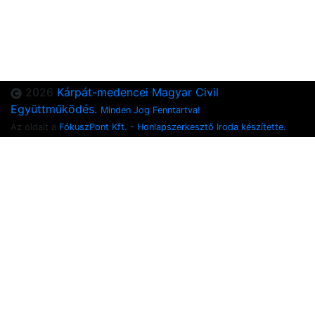
2026
Kárpát-medencei Magyar Civil
Együttműködés.
Minden Jog Fenntartva!
Az oldalt a
FókuszPont Kft. - Honlapszerkesztő Iroda készítette.