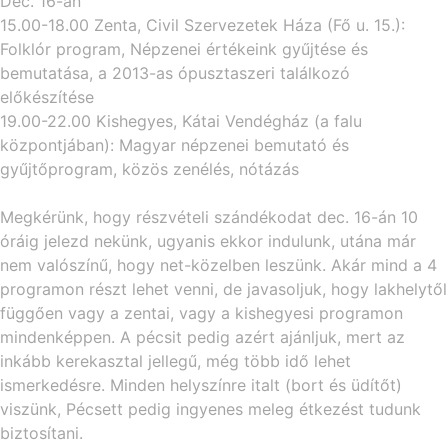
Dec. 16-án
15.00-18.00 Zenta, Civil Szervezetek Háza (Fő u. 15.):
Folklór program, Népzenei értékeink gyűjtése és
bemutatása, a 2013-as ópusztaszeri találkozó
előkészítése
19.00-22.00 Kishegyes, Kátai Vendégház (a falu
központjában): Magyar népzenei bemutató és
gyűjtőprogram, közös zenélés, nótázás
Megkérünk, hogy részvételi szándékodat dec. 16-án 10
óráig jelezd nekünk, ugyanis ekkor indulunk, utána már
nem valószínű, hogy net-közelben leszünk. Akár mind a 4
programon részt lehet venni, de javasoljuk, hogy lakhelytől
függően vagy a zentai, vagy a kishegyesi programon
mindenképpen. A pécsit pedig azért ajánljuk, mert az
inkább kerekasztal jellegű, még több idő lehet
ismerkedésre. Minden helyszínre italt (bort és üdítőt)
viszünk, Pécsett pedig ingyenes meleg étkezést tudunk
biztosítani.