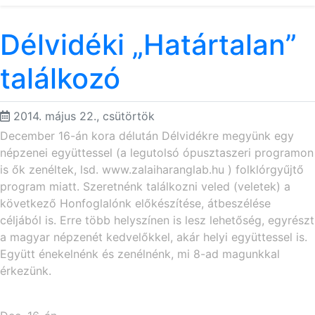
Délvidéki „Határtalan”
találkozó
2014. május 22., csütörtök
December 16-án kora délután Délvidékre megyünk egy
népzenei együttessel (a legutolsó ópusztaszeri programon
is ők zenéltek, lsd. www.zalaiharanglab.hu ) folklórgyűjtő
program miatt. Szeretnénk találkozni veled (veletek) a
következő Honfoglalónk előkészítése, átbeszélése
céljából is. Erre több helyszínen is lesz lehetőség, egyrészt
a magyar népzenét kedvelőkkel, akár helyi együttessel is.
Együtt énekelnénk és zenélnénk, mi 8-ad magunkkal
érkezünk.