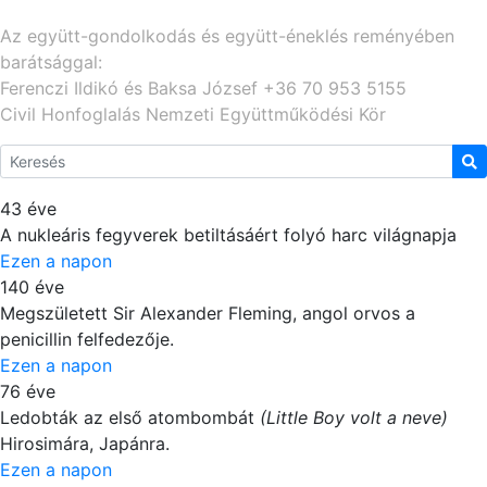
Az együtt-gondolkodás és együtt-éneklés reményében
barátsággal:
Ferenczi Ildikó és Baksa József +36 70 953 5155
Civil Honfoglalás Nemzeti Együttműködési Kör
43 éve
A nukleáris fegyverek betiltásáért folyó harc világnapja
Ezen a napon
140 éve
Megszületett Sir Alexander Fleming, angol orvos a
penicillin felfedezője.
Ezen a napon
76 éve
Ledobták az első atombombát
(Little Boy volt a neve)
Hirosimára, Japánra.
Ezen a napon