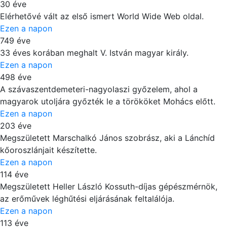
30 éve
Elérhetővé vált az első ismert World Wide Web oldal.
Ezen a napon
749 éve
33 éves korában meghalt V. István magyar király.
Ezen a napon
498 éve
A szávaszentdemeteri-nagyolaszi győzelem, ahol a
magyarok utoljára győzték le a törököket Mohács előtt.
Ezen a napon
203 éve
Megszületett Marschalkó János szobrász, aki a Lánchíd
kőoroszlánjait készítette.
Ezen a napon
114 éve
Megszületett Heller László Kossuth-díjas gépészmérnök,
az erőművek léghűtési eljárásának feltalálója.
Ezen a napon
113 éve