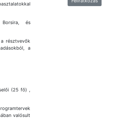
pasztalatokkal
 Borsira, és
 a résztvevők
őadásokból, a
lői (25 fő) ,
programtervek
mában valósult