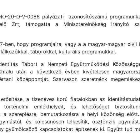
NO-20-O-V-0086 pályázati azonosítószámú programunk
ő Zrt, támogatta a Miniszterelnökség irányító sz
017-ben, hogy programjaira, vagy a a magyar-magyar civil
lálkozókkal, táborokkal, kulturális programokkal.
dentitás Tábort a Nemzeti Együttműködési Közösség
hfalu után a következő évben kivételesen magyarorsz
értani középpontját. Szarvason szeretnénk megemlékez
erősítése, a tizenéves korú fiatalokban az identitástuda
örténelmi emlékhelyeit, és lehetőséget biztosítun
ak a szereplésre, bemutatkozásra a helyi közönség előt
egymástól, és kölcsönösen lelkesítik, ösztönzik egymást
y gyümölcsöző kapcsolatokat építsenek ki. Együtt tud mű