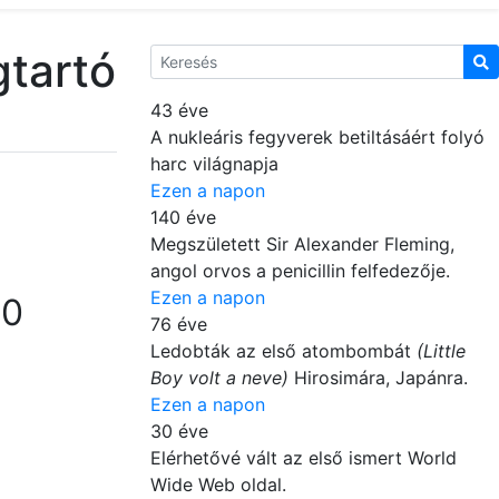
tartó
43 éve
A nukleáris fegyverek betiltásáért folyó
harc világnapja
Ezen a napon
140 éve
Megszületett Sir Alexander Fleming,
angol orvos a penicillin felfedezője.
Ezen a napon
00
76 éve
Ledobták az első atombombát
(Little
Boy volt a neve)
Hirosimára, Japánra.
Ezen a napon
30 éve
Elérhetővé vált az első ismert World
Wide Web oldal.