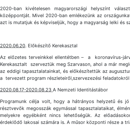
2020-ban kivételesen magyarországi helyszínt válasz
középpontját. Mivel 2020-ban emlékezünk az országunkat t
azt is mutatjuk és képviseljük, hogy a magyarság lelki és 
2020.06.20
. Előkészítő Kerekasztal
Az előzetes terveinkkel ellentétben – a koronavírus-jár
Kerekasztalt szerveztük meg Szarvason, ahol a már meglé
az eddigi tapasztalatainkat, és előkészítettük az auguszt
a tervezett program részleteiről,szervezezési feladatokról
2020.08.17-2020.08.23
A Nemzeti Identitástábor
Programunk célja volt, hogy a hátrányos helyzetű és jó
résztvevők megosszák egymással tapasztalataikat, élmény
melyekre egyébként nincs lehetőségük. Az előadásoko
érdeklődő lakosai számára is. A műsor központi része a tri