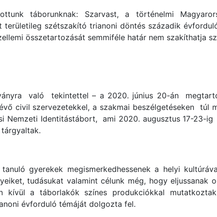
tottunk táborunknak: Szarvast, a történelmi Magyaro
erületileg szétszakító trianoni döntés századik évforduló
szellemi összetartozását semmiféle határ nem szakíthatja sz
ványra való tekintettel – a 2020. június 20-án megtarto
vő civil szervezetekkel, a szakmai beszélgetéseken túl 
usi Nemzeti Identitástábort, ami 2020. augusztus 17-23-ig
 tárgyaltak.
 tanuló gyerekek megismerkedhessenek a helyi kultúráva
eiket, tudásukat valamint célunk még, hogy eljussanak ol
n kívül a táborlakók színes produkciókkal mutatkozta
anoni évforduló témáját dolgozta fel.