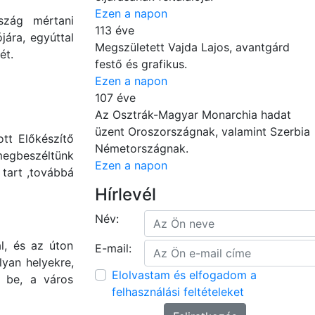
Ezen a napon
rszág mértani
113 éve
jára, egyúttal
Megszületett Vajda Lajos, avantgárd
ét.
festő és grafikus.
Ezen a napon
107 éve
Az Osztrák-Magyar Monarchia hadat
üzent Oroszországnak, valamint Szerbia
tt Előkészítő
Németországnak.
megbeszéltünk
Ezen a napon
 tart ,továbbá
Hírlevél
Név:
l, és az úton
E-mail:
yan helyekre,
Elolvastam és elfogadom a
k be, a város
felhasználási feltételeket