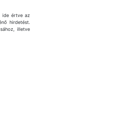
 ide értve az
nő hirdetést.
ához, illetve