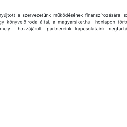
yújtott a szervezetünk működésének finanszírozására is:
y könyvelőiroda által, a magyarsiker.hu honlapon törté
mely hozzájárult partnereink, kapcsolataink megtartás