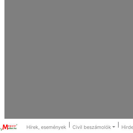
|
|
Hírek, események
Civil beszámolók
Hird