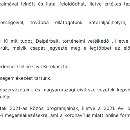
almával felnőtt és fiatal feloldódhat, illetve értékes ta
sségeivel, továbbá ellátogatunk Sátoraljaújhelyre,
i mit tudot, Dalpárbajt, történelmi vetélkedő , illetve
erült, melyik csapat jegyezte meg a legtöbbet az el
ncei Online Civil Kerekasztal
megemlékezést tartunk.
szervezeteink és magyarországi civil szervezetek képvise
elője.
tek 2021-as közös programjainak, illetve a 2021. évi 
4-i megemlékezésekre, ami a koronavírus miatt online for