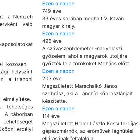
Ezen a napon
749 éve
at a Nemzeti
33 éves korában meghalt V. István
ervként való
magyar király.
Ezen a napon
498 éve
 kapcsolatokat
A szávaszentdemeteri-nagyolaszi
győzelem, ahol a magyarok utoljára
győzték le a törököket Mohács előtt.
gel közösen.
Ezen a napon
ági helyszínt
203 éve
ni a trianoni
Megszületett Marschalkó János
szobrász, aki a Lánchíd kőoroszlánjait
t elmélyítése.
készítette.
k tehetséges
Ezen a napon
t. A táborban
114 éve
. Lehetőséget
Megszületett Heller László Kossuth-díjas
ködni erdélyi
gépészmérnök, az erőművek léghűtési
eljárásának feltalálója.