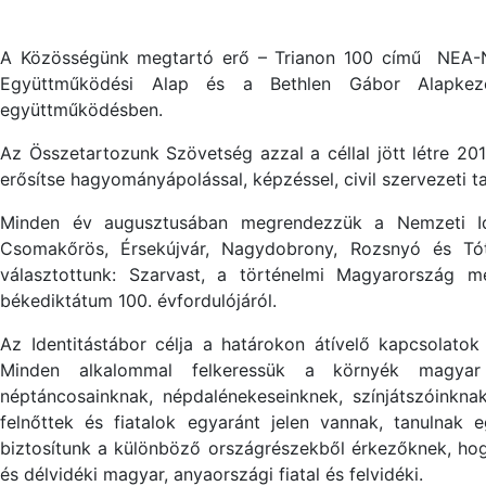
A Közösségünk megtartó erő – Trianon 100 című NEA-
Együttműködési Alap és a Bethlen Gábor Alapkezel
együttműködésben.
Az Összetartozunk Szövetség azzal a céllal jött létre 2
erősítse hagyományápolással, képzéssel, civil szervezeti ta
Minden év augusztusában megrendezzük a Nemzeti I
Csomakőrös, Érsekújvár, Nagydobrony, Rozsnyó és Tót
választottunk: Szarvast, a történelmi Magyarország m
békediktátum 100. évfordulójáról.
Az Identitástábor célja a határokon átívelő kapcsolatok 
Minden alkalommal felkeressük a környék magyar t
néptáncosainknak, népdalénekeseinknek, színjátszóinkn
felnőttek és fiatalok egyaránt jelen vannak, tanulnak 
biztosítunk a különböző országrészekből érkezőknek, hog
és délvidéki magyar, anyaországi fiatal és felvidéki.