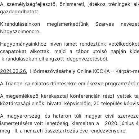
A személyiségfejlesztő, önismereti, játékos tréningek alk
gazdagodhatott.
Kirándulásainkon megismerkedtünk Szarvas nevezete
Nagyszelmencre.
Hagyományainkhoz híven ismét rendeztünk vetélkedőket: K
csapatokat alkottak, majd a tábor utolsó napján kid
kirándulásokon elhangzott idegenvezetésből.
2021.03.26.
Hódmezővásárhely Online KOCKA – Kárpát-mede
A Trianoni sajnálatos döntésekre emlékezve programzáró 
A megemlékező kerekasztal konferencián részt vettek tag
köztársasági elnöki hivatal képviselője, 20 település képvis
A magyarországi és határon túli magyar civil szerveze
ismertetésére volt lehetőség, kiemelten a 2020. június 
meg ill. a nemzeti összetartozás éve rendezvényeire.