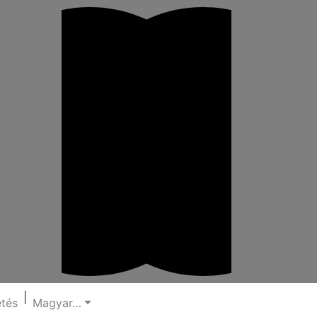
|
etés
Magyar…